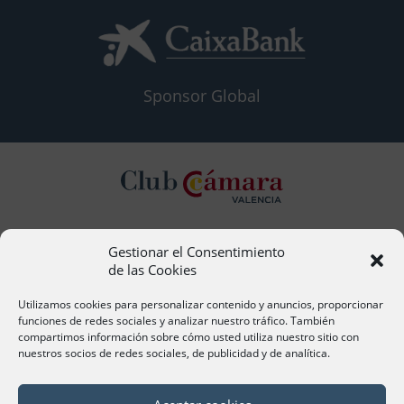
Sponsor Global
Gestionar el Consentimiento
Contacto
de las Cookies
Ana Cervera, Responsable Atención al Socio
acervera@camaravalencia.com
Utilizamos cookies para personalizar contenido y anuncios, proporcionar
961 366 212
funciones de redes sociales y analizar nuestro tráfico. También
compartimos información sobre cómo usted utiliza nuestro sitio con
nuestros socios de redes sociales, de publicidad y de analítica.
Síguenos