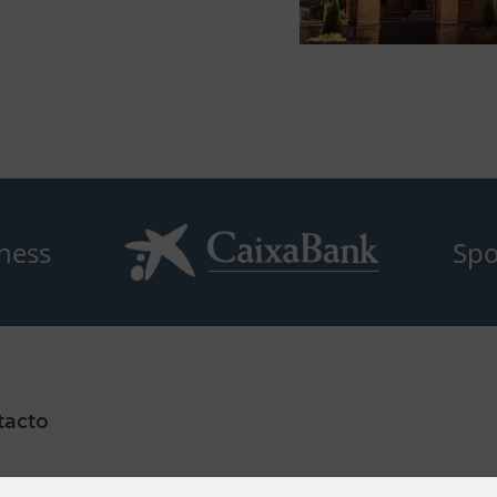
ness
Spo
tacto