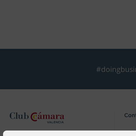
#doingbusi
Con