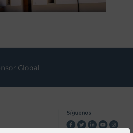
nsor Global
Síguenos