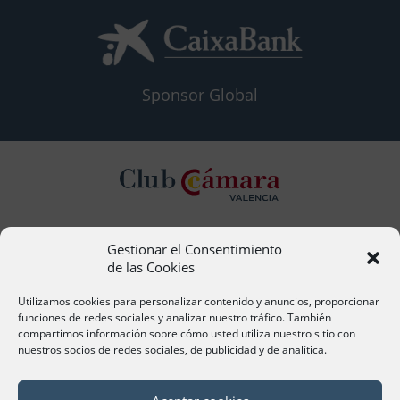
Sponsor Global
Gestionar el Consentimiento
Contacto
de las Cookies
Ana Cervera, Responsable Atención al Socio
acervera@camaravalencia.com
Utilizamos cookies para personalizar contenido y anuncios, proporcionar
961 366 212
funciones de redes sociales y analizar nuestro tráfico. También
compartimos información sobre cómo usted utiliza nuestro sitio con
nuestros socios de redes sociales, de publicidad y de analítica.
Síguenos