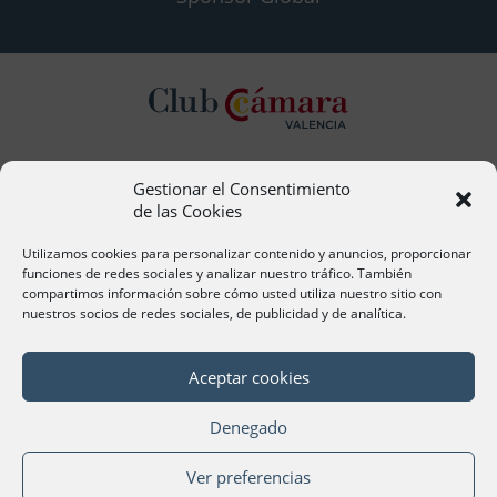
Gestionar el Consentimiento
Contacto
de las Cookies
Ana Cervera, Responsable Atención al Socio
acervera@camaravalencia.com
Utilizamos cookies para personalizar contenido y anuncios, proporcionar
961 366 212
funciones de redes sociales y analizar nuestro tráfico. También
compartimos información sobre cómo usted utiliza nuestro sitio con
nuestros socios de redes sociales, de publicidad y de analítica.
Síguenos
Aceptar cookies
Denegado
©Cámara Oficial de Comercio, Industria, Servicios y
Ver preferencias
Navegación de València 2020