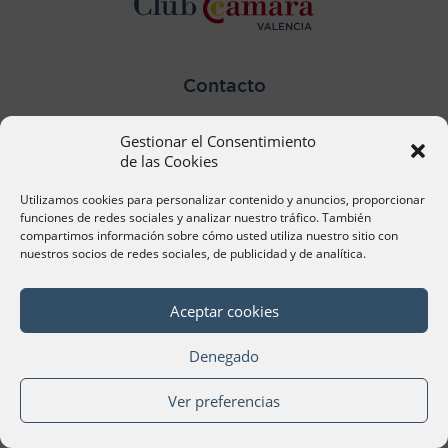
Contacto
Ana Cervera, Responsable Atención al Socio
Gestionar el Consentimiento
acervera@camaravalencia.com
961 366 212
de las Cookies
Utilizamos cookies para personalizar contenido y anuncios, proporcionar
Síguenos
funciones de redes sociales y analizar nuestro tráfico. También
compartimos información sobre cómo usted utiliza nuestro sitio con
nuestros socios de redes sociales, de publicidad y de analítica.
Aceptar cookies
©Cámara Oficial de Comercio, Industria, Servicios y
Navegación de València 2020
Denegado
Ver preferencias