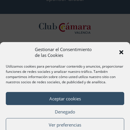
Gestionar el Consentimiento
Contacto
de las Cookies
Ana Cervera, Responsable Atención al Socio
acervera@camaravalencia.com
Utilizamos cookies para personalizar contenido y anuncios, proporcionar
961 366 212
funciones de redes sociales y analizar nuestro tráfico. También
compartimos información sobre cómo usted utiliza nuestro sitio con
nuestros socios de redes sociales, de publicidad y de analítica.
Síguenos
Aceptar cookies
Denegado
©Cámara Oficial de Comercio, Industria, Servicios y
Ver preferencias
Navegación de València 2020