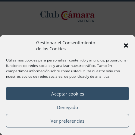
Contacto
Gestionar el Consentimiento
de las Cookies
Ana Cervera, Responsable Atención al Socio
acervera@camaravalencia.com
Utilizamos cookies para personalizar contenido y anuncios, proporcionar
961 366 212
funciones de redes sociales y analizar nuestro tráfico. También
compartimos información sobre cómo usted utiliza nuestro sitio con
Síguenos
nuestros socios de redes sociales, de publicidad y de analítica.
Aceptar cookies
Denegado
©Cámara Oficial de Comercio, Industria, Servicios y
Navegación de València 2020
Ver preferencias