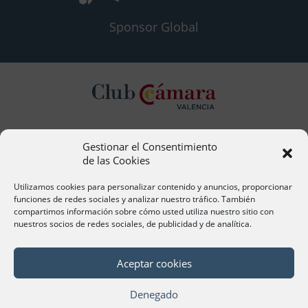
Sponsor Global
Gestionar el Consentimiento
Contacto
de las Cookies
Ana Cervera, Responsable Atención al Socio
acervera@camaravalencia.com
Utilizamos cookies para personalizar contenido y anuncios, proporcionar
961 366 212
funciones de redes sociales y analizar nuestro tráfico. También
compartimos información sobre cómo usted utiliza nuestro sitio con
nuestros socios de redes sociales, de publicidad y de analítica.
Síguenos
Aceptar cookies
Denegado