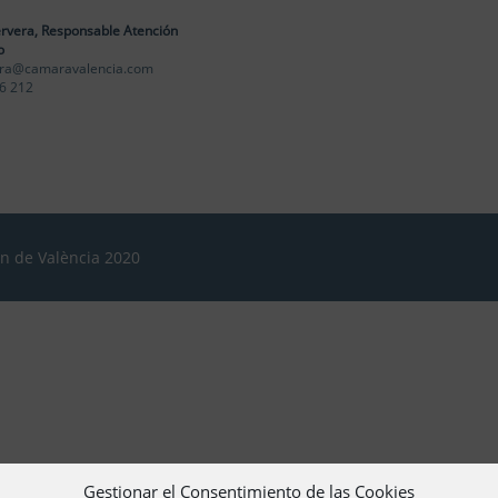
rvera, Responsable Atención
o
ra@camaravalencia.com
6 212
ón de València 2020
Gestionar el Consentimiento de las Cookies