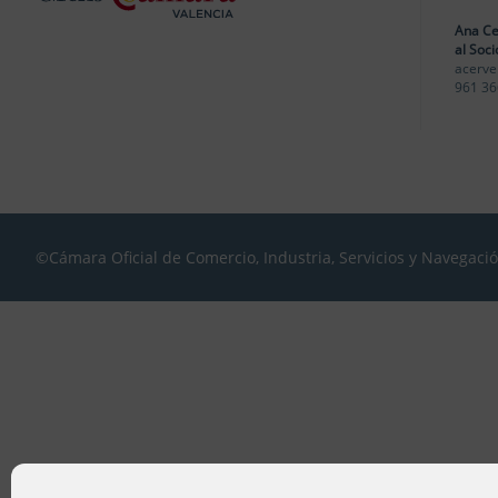
Ana Ce
al Soci
acerve
961 36
©Cámara Oficial de Comercio, Industria, Servicios y Navegaci