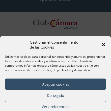
Gestionar el Consentimiento
Contacto
de las Cookies
Ana Cervera, Responsable Atención al Socio
acervera@camaravalencia.com
Utilizamos cookies para personalizar contenido y anuncios, proporcionar
961 366 212
funciones de redes sociales y analizar nuestro tráfico. También
compartimos información sobre cómo usted utiliza nuestro sitio con
nuestros socios de redes sociales, de publicidad y de analítica.
Síguenos
Aceptar cookies
Denegado
©Cámara Oficial de Comercio, Industria, Servicios y
Ver preferencias
Navegación de València 2020