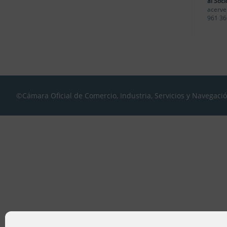
al Soci
acerve
961 36
©Cámara Oficial de Comercio, Industria, Servicios y Navegaci