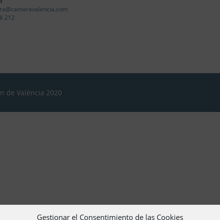
o
ra@camaravalencia.com
6 212
ón de València 2020
Gestionar el Consentimiento de las Cookies