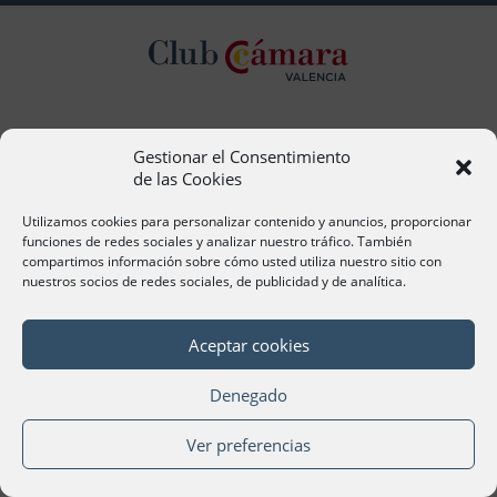
Contacto
Gestionar el Consentimiento
de las Cookies
Ana Cervera, Responsable Atención al Socio
acervera@camaravalencia.com
Utilizamos cookies para personalizar contenido y anuncios, proporcionar
961 366 212
funciones de redes sociales y analizar nuestro tráfico. También
compartimos información sobre cómo usted utiliza nuestro sitio con
Síguenos
nuestros socios de redes sociales, de publicidad y de analítica.
Aceptar cookies
Denegado
©Cámara Oficial de Comercio, Industria, Servicios y
Navegación de València 2020
Ver preferencias