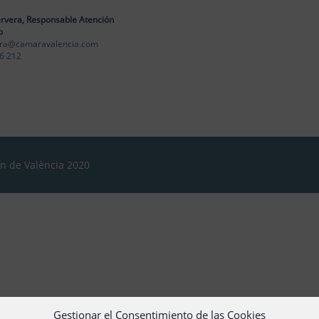
rvera, Responsable Atención
o
ra@camaravalencia.com
6 212
ón de València 2020
Gestionar el Consentimiento de las Cookies