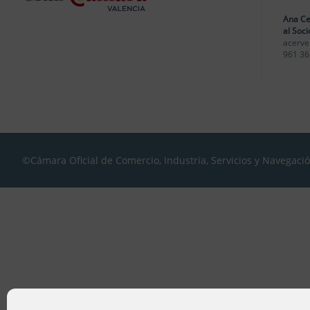
Ana Ce
al Soci
acerve
961 36
©Cámara Oficial de Comercio, Industria, Servicios y Navegaci