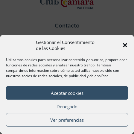
Contacto
Ana Cervera, Responsable Atención al Socio
Gestionar el Consentimiento
acervera@camaravalencia.com
961 366 212
de las Cookies
Utilizamos cookies para personalizar contenido y anuncios, proporcionar
Síguenos
funciones de redes sociales y analizar nuestro tráfico. También
compartimos información sobre cómo usted utiliza nuestro sitio con
nuestros socios de redes sociales, de publicidad y de analítica.
Aceptar cookies
©Cámara Oficial de Comercio, Industria, Servicios y
Navegación de València 2020
Denegado
Ver preferencias