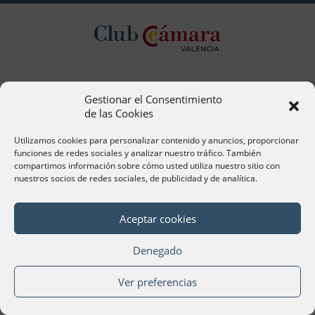
Contacto
Gestionar el Consentimiento
de las Cookies
Ana Cervera, Responsable Atención al Socio
acervera@camaravalencia.com
Utilizamos cookies para personalizar contenido y anuncios, proporcionar
961 366 212
funciones de redes sociales y analizar nuestro tráfico. También
compartimos información sobre cómo usted utiliza nuestro sitio con
Síguenos
nuestros socios de redes sociales, de publicidad y de analítica.
Aceptar cookies
Denegado
©Cámara Oficial de Comercio, Industria, Servicios y
Navegación de València 2020
Ver preferencias