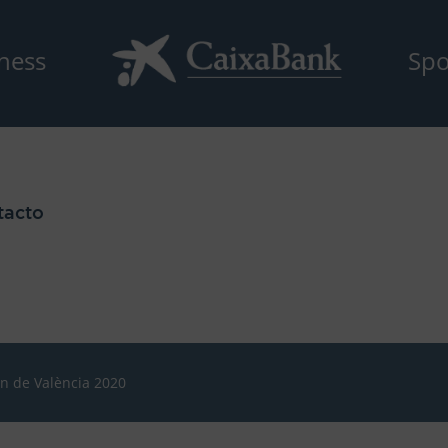
ness
Spo
tacto
ón de València 2020