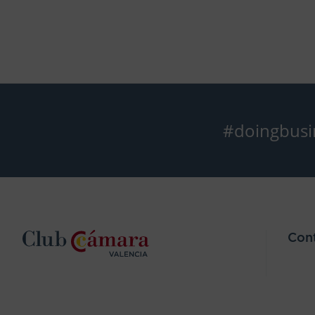
#doingbusi
Con