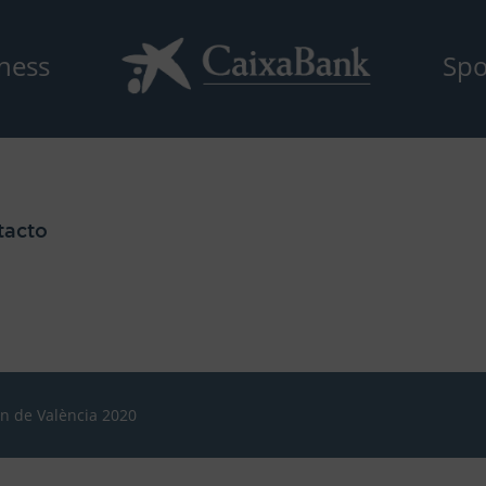
ness
Spo
tacto
ón de València 2020