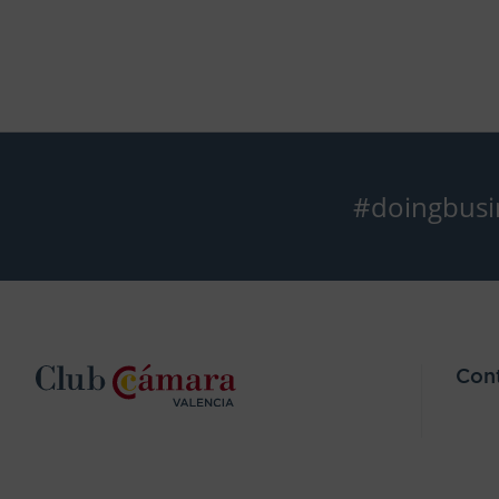
#doingbusi
Con