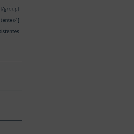
[/group]
stentes4]
sistentes