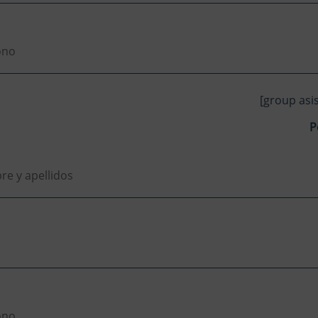
[group asi
P