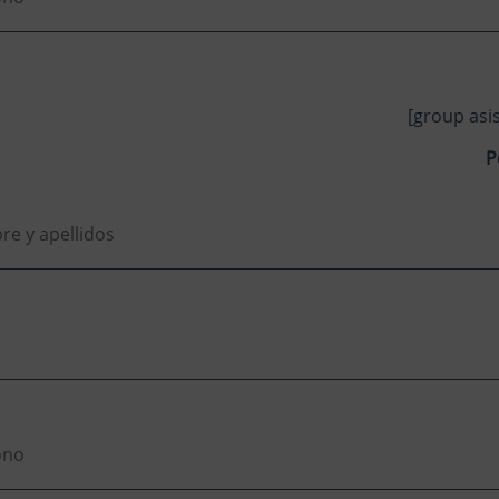
[group asi
P