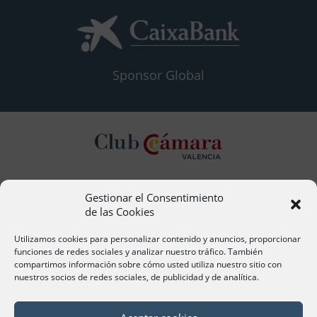
Sponsor Global
Gestionar el Consentimiento
Contacto
de las Cookies
Ana Cervera, Responsable Atención al Socio
acervera@camaravalencia.com
Utilizamos cookies para personalizar contenido y anuncios, proporcionar
961 366 212
funciones de redes sociales y analizar nuestro tráfico. También
compartimos información sobre cómo usted utiliza nuestro sitio con
nuestros socios de redes sociales, de publicidad y de analítica.
Síguenos