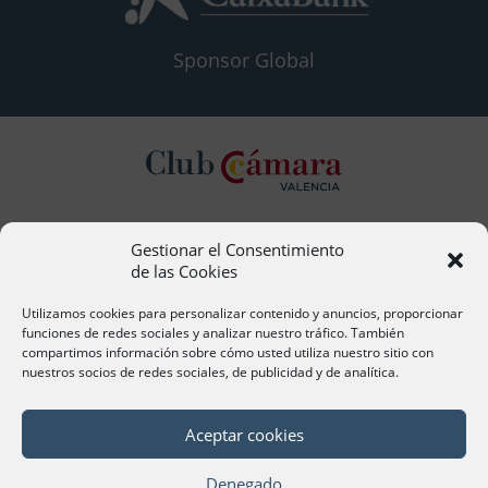
Sponsor Global
Gestionar el Consentimiento
Contacto
de las Cookies
Ana Cervera, Responsable Atención al Socio
acervera@camaravalencia.com
Utilizamos cookies para personalizar contenido y anuncios, proporcionar
961 366 212
funciones de redes sociales y analizar nuestro tráfico. También
compartimos información sobre cómo usted utiliza nuestro sitio con
nuestros socios de redes sociales, de publicidad y de analítica.
Síguenos
Aceptar cookies
Denegado