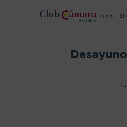
Inicio
El 
Desayuno 
Te