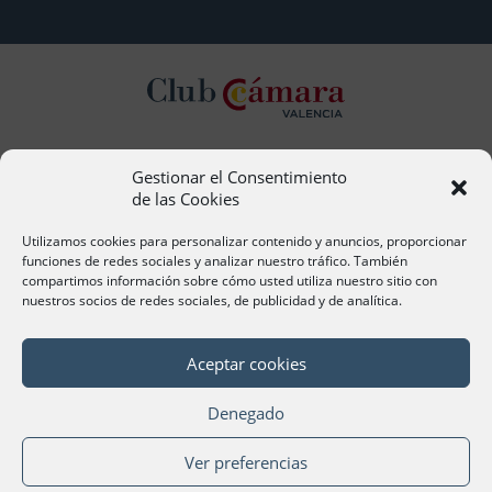
Gestionar el Consentimiento
Contacto
de las Cookies
Ana Cervera, Responsable Atención al Socio
acervera@camaravalencia.com
Utilizamos cookies para personalizar contenido y anuncios, proporcionar
961 366 212
funciones de redes sociales y analizar nuestro tráfico. También
compartimos información sobre cómo usted utiliza nuestro sitio con
nuestros socios de redes sociales, de publicidad y de analítica.
Síguenos
Aceptar cookies
Denegado
©Cámara Oficial de Comercio, Industria, Servicios y
Ver preferencias
Navegación de València 2020