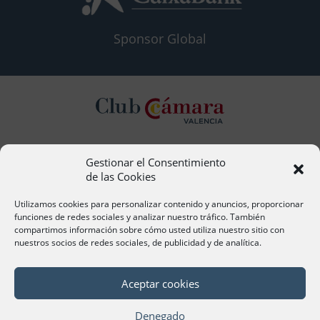
Sponsor Global
Gestionar el Consentimiento
Contacto
de las Cookies
Ana Cervera, Responsable Atención al Socio
acervera@camaravalencia.com
Utilizamos cookies para personalizar contenido y anuncios, proporcionar
961 366 212
funciones de redes sociales y analizar nuestro tráfico. También
compartimos información sobre cómo usted utiliza nuestro sitio con
nuestros socios de redes sociales, de publicidad y de analítica.
Síguenos
Aceptar cookies
Denegado