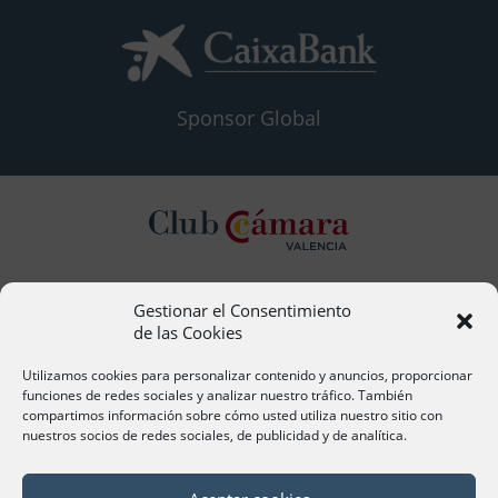
Sponsor Global
Gestionar el Consentimiento
Contacto
de las Cookies
Ana Cervera, Responsable Atención al Socio
acervera@camaravalencia.com
Utilizamos cookies para personalizar contenido y anuncios, proporcionar
961 366 212
funciones de redes sociales y analizar nuestro tráfico. También
compartimos información sobre cómo usted utiliza nuestro sitio con
nuestros socios de redes sociales, de publicidad y de analítica.
Síguenos