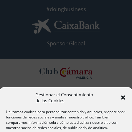
#doingbusiness
Sponsor Global
Gestionar el Consentimiento
Contacto
de las Cookies
Ana Cervera, Responsable Atención al Socio
acervera@camaravalencia.com
Utilizamos cookies para personalizar contenido y anuncios, proporcionar
961 366 212
funciones de redes sociales y analizar nuestro tráfico. También
compartimos información sobre cómo usted utiliza nuestro sitio con
nuestros socios de redes sociales, de publicidad y de analítica.
Síguenos