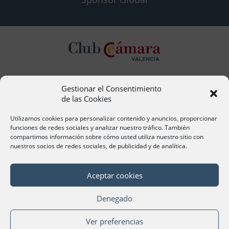
Gestionar el Consentimiento
Contacto
de las Cookies
Ana Cervera, Responsable Atención al Socio
acervera@camaravalencia.com
Utilizamos cookies para personalizar contenido y anuncios, proporcionar
961 366 212
funciones de redes sociales y analizar nuestro tráfico. También
compartimos información sobre cómo usted utiliza nuestro sitio con
nuestros socios de redes sociales, de publicidad y de analítica.
Síguenos
Aceptar cookies
Denegado
©Cámara Oficial de Comercio, Industria, Servicios y
Ver preferencias
Navegación de València 2020