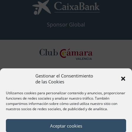
Sponsor Global
Gestionar el Consentimiento
Contacto
de las Cookies
Ana Cervera, Responsable Atención al Socio
acervera@camaravalencia.com
Utilizamos cookies para personalizar contenido y anuncios, proporcionar
961 366 212
funciones de redes sociales y analizar nuestro tráfico. También
compartimos información sobre cómo usted utiliza nuestro sitio con
nuestros socios de redes sociales, de publicidad y de analítica.
Síguenos
Aceptar cookies