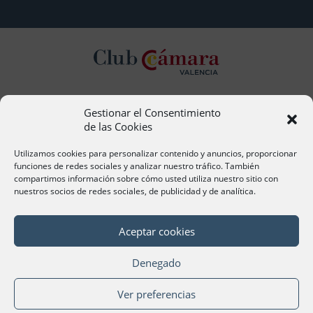
Gestionar el Consentimiento
Contacto
de las Cookies
Ana Cervera, Responsable Atención al Socio
acervera@camaravalencia.com
Utilizamos cookies para personalizar contenido y anuncios, proporcionar
961 366 212
funciones de redes sociales y analizar nuestro tráfico. También
compartimos información sobre cómo usted utiliza nuestro sitio con
nuestros socios de redes sociales, de publicidad y de analítica.
Síguenos
Aceptar cookies
Denegado
©Cámara Oficial de Comercio, Industria, Servicios y
Ver preferencias
Navegación de València 2020